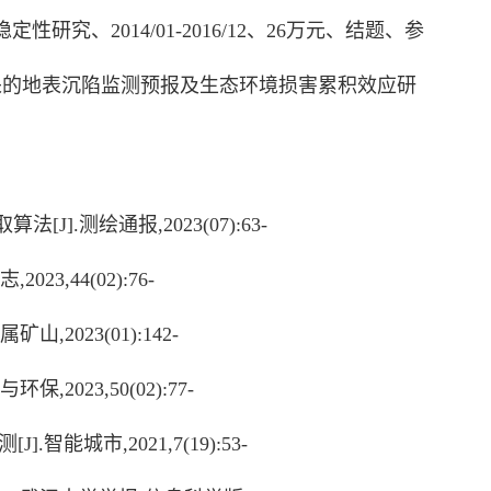
稳定性研究、
2014/01-2016/12
、
26
万元、结题、参
采的地表沉陷监测预报及生态环境损害累积效应研
取算法
[J].
测绘通报
,2023(07):63-
志
,2023,44(02):76-
属矿山
,2023(01):142-
与环保
,2023,50(02):77-
测
[J].
智能城市
,2021,7(19):53-