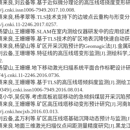
蔡来良
,
刘云备等
.
基于近似微分理论的高压线塔挠度变形
j.cnki.issn1006-7949.2017.10.008.
蔡来良
,
杨孝翠等
.TLS
技术支持下的边坡点云重构与形变分
/j.cnki.11-2246.2017.0257.
杨望山
,
王姗姗等
.SLAM
在室内测绘仪器研发中的应用综述
蔡来良
,
王姗姗等
.
基于
TLS
技术的矿区地表沉降快速自动获
蔡来良
,
杨望山等
.
矿区开采沉陷预计的
Geomagic
法
[J].
金属
刘云备
,
王珊珊等
.
特征线的高压线塔变形监测
[J].
测绘科学
,
2.
杨望山
,
王姗姗
.
地下移动激光扫描系统平面合作标靶设计
4/j.cnki.11-2246.2016.0736.
蔡来良
,
王姗姗等
.
基于
TLS
的高压线塔倾斜度监测
[J].
测绘
349/j.cnki.issn1006-7949.2016.08.014.
莫小华
,
吴侃等
.
考虑底板岩层移动的急倾斜煤层开采沉陷
蔡来良
,
王姗姗等
.
矿区高压线塔移动变形预计研究
[J].
河南
j.cnki.hncjxb.2016.03.013.
刘云备
,
孟万利等
.
矿区高压线塔基础沉降动态预计与监测
[J
蔡来良
.
地面三维激光扫描仪点间距测量精度研究
[J].
黑龙