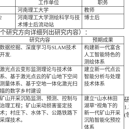
工作单位
职务
河南理工大学
教师
2
河南理工大学测绘科学与技
博士后
术博士后流动站
个研究方向详细列出研究内容）：
研究内容
预期成果
数据挖掘、深度学习与
SLAM
技术
构建新一代富含
开发
.
人工智能特色的
测绘体系
激光点云变形监测理论与技术体
建立新一代点云
系、基于激光点云的矿山地下空间
智能分析与处理
测量体系、基于空地一体化激光扫
技术体系
描的数字乡村建设
矿山开采沉陷监测、预测、控制与
建立“山水林田
治理工程；矿山采动损害鉴定技
湖草”视角下的
1.
术；村庄下、水体下、公路铁路下
新一代矿山开采
(
采煤技术。
沉陷智能化预控
体系