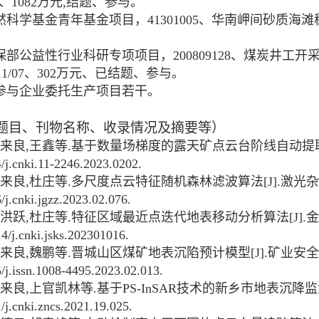
、
1082
万元
,
结题、参与。
然科学基金青年基金项目，
41301005
、华南岬间砂质海滩
保部公益性行业科研专项项目，
200809128
、煤炭井工开
11/07
、
302
万元、已结题、参与。
参与企业委托生产项目若干。
题目、刊物名称、收录情况及摘要等）
来良
,
王鑫等
.
基于数量场梯度的露天矿点云台阶线自动提
/j.cnki.11-2246.2023.0202.
来良
,
杜庄等
.
多尺度点云特征随机森林滤波算法
[J].
激光杂
j.cnki.jgzz.2023.02.076.
洪跃
,
杜庄等
.
特征区域最近点迭代地表移动分析算法
[J].
金
/j.cnki.jsks.202301016.
来良
,
魏鹏等
.
晋城山区煤矿地表沉陷预计模型
[J].
矿业安全
/j.issn.1008-4495.2023.02.013.
来良
,
上官凯林等
.
基于
PS-InSAR
技术的新乡市地表沉降监
j.cnki.zncs.2021.19.025.