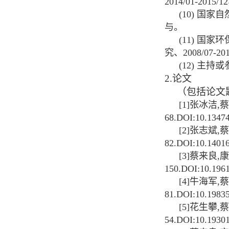
2014/01-2015/12
(10)
国家自
与。
(11)
国家环
究、
2008/07-20
(12)
主持或
2.
论文
（包括论文
[1]
张冰洁
,
蔡
68.DOI:10.13474
[2]
张志斌
,
蔡
82.DOI:10.14016/
[3]
蔡来良
,
康
150.DOI:10.19614
[4]
牛海军
,
蔡
81.DOI:10.19835
[5]
花生攀
,
蔡
54.DOI:10.19301/