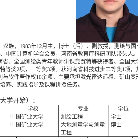
，汉族，
1983
年
12
月生，博士（后）、副教授，测绘与国
、中国计算机学会会员，河南省教育厅科研团队带头人
南省、全国测绘类青年教师讲课竞赛特等获得者、全国大
特等奖
2
项，一等奖
3
项。获河南省科技进步二等奖
1
项，
利与软件著作权
10
余项。主要承担激光雷达遥感、矿山变
培养、实践指导及课程讲授任务。
大学开始）：
学校
专业
学位
中国矿业大学
测绘工程
学士
中国矿业大学
大地测量学与测量
博士
工程