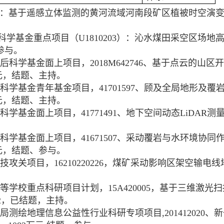
：基于遥感立体监测的黄河流域河南段矿区植被时空演
科学基金重点项目（
U1810203
）：沁水煤田采空区场地
参与。
后科学基金面上项目，
2018M642746
、基于点云的山区开
元，结题、主持。
科学基金青年基金项目，
41701597
、顾及全局地形及覆
元，结题、主持。
科学基金面上项目，
41771491
、地下空间动态
LiDAR
测
科学基金面上项目，
41671507
、采动覆岩与水环境协同
元，结题、参与。
技攻关项目，
16210220226
，煤矿采动影响区架空输电线
等学校重点科研项目计划，
15A420005
，基于三维激光扫
2
，已结题，主持。
局测绘地理信息公益性行业科研专项项目
,201412020
、新