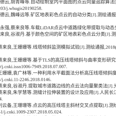
德云
,
胡青峰等
.
自动绘制室内平面图的点云向量追踪算法
[
03/j.whugis20190258.
德云
,
魏峰远等
.
矿区地表彩色点云的自动分类
[J].
测绘通报
永强
,
蔡来良等
.
车载
LiDAR
点云中道路绿化带提取与动态
来良
,
谷淑丹
.
基于颜色空间的矿区地表彩色点云分类
[J].
测
蔡来良
,
王姗姗等
.
线塔倾斜监测模拟试验
[J].
测绘通报
,2018
蔡来良
,
王姗姗等
.
基于
TLS
的高压线塔倾斜与曲率变形研究
j.cnki.issn1006-7949.2018.07.007.
王姗姗
,
袁广林等
.
一种利用水平截面法分析高压线塔倾斜
/j.cnki.11-2246.2018.0146.
蔡来良
,
谷淑丹
.
提取城市道路边线的点云法向量聚类法
[J].
蔡来良
,
朱学慧等
.
测缝计拉伸装置的设计及应用
[J].
人民长
4.
刘云备
,
王珊珊等
.
点云的高压线塔主斜材交叉点提取
[J].
测
1/j.cnki.1009-2307.2018.05.024.