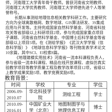
师，河南理工大学青年骨干教师。曾获河南省文明教师、
河南理工大学优秀教师、河南理工大学师德先进个人等荣
誉称号。
长期从事测绘地理信息相关教学科研工作。主要研究
方向为全球离散格网、数字地球、
GIS
算法研发、
3S
集成
应用与开发等。主持完成国家自然科学基金、河南省科技
攻关等省部级以上科研项目
2
项，参与完成国家重点项目
子课题、河南省自然科学基金、中国博士后科学基金等省
部级以上项目
5
项。在《测绘学报》《武汉大学学报（信
息科学版）》《地球信息科学学报》等刊物发表学术论文
10
余篇，其中
SCI
、
EI
检索
8
篇。
《地理建模实用技术》河南省一流本科课程负责人，
参与省级一流本科课程、精品在线开放课程、虚拟仿真实
验教学项目等教学质量工程及教学改革项目
12
项，省级以
上教学成果奖励
5
项、教学竞赛奖励
8
项。
教育背景：
时间
学校
专业
学位
2006.09-
华北科技学
测绘工程
学士
2010.07
院
2010.09-
中国矿业大
地图制图学与
博士
2016.01
学（北京）
地理信息工程