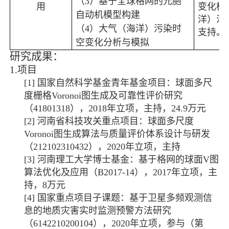
（
3
）基于全球格网的元胞
用
变化模
自动机模型构建
洋）污
（
4
）大气（海洋）污染时
支持。
空变化分析与模拟
研究成果：
1.
项目
[1]
国家自然科学基金青年基金项目：球面多尺
度栅格
Voronoi
图生成及可靠性评价研究
（
41801318
），
2018
年立项，主持，
24.9
万元
[2]
河南省科技攻关重点项目：球面多尺度
Voronoi
图生成算法与质量评价体系设计与研发
（
212102310432
），
2020
年立项，主持
[3]
河南理工大学博士基金：基于格网的球面
V
图
算法优化及应用（
B2017-14
），
2017
年立项，主
持，
8
万元
[4]
国家重点项目子课题：基于卫星多频观测信
息的地质灾害实时监测预警方法研究
（
6142210200104
），
2020
年立项，参与（第