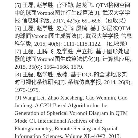
[5]
王磊
,
赵学胜
,
官亚勤
,
赵龙飞
. QTM
格网空间
中的球面
Voronoi
图并行生成算法
[J].
武汉大学学
报
·
信息科学版
, 2017, 42(5): 691-696.
（
EI
收录）
[6]
王磊
,
赵学胜
,
赵龙飞
,
殷楠
.
基于多层次
QTM
的球面
Voronoi
图生成算法
[J].
武汉大学学报
·
信息
科学版
, 2015, 40(8): 1111-1115,1122.
（
EI
收录）
[7]
王磊
,
王鹏飞
,
赵学胜
,
卢立托
.
基于图形处理
器的球面
Voronoi
图生成算法优化
[J].
计算机应用
,
2015, 35(6): 1564-1566, 1579.
[8]
王磊
,
赵学胜
,
殷楠
.
基于
DQG
的全球地形实
时可视化系统研究
[J].
系统仿真学报
, 2014, 26(9):
1975-1979.
[9]
Wang Lei, Zhao Xuesheng, Cao Wenmin, Guo
Junfeng. A GPU-Based Algorithm for the
Generation of Spherical Voronoi Diagram in QTM
Mode[C]. International Archives of the
Photogrammetry, Remote Sensing and Spatial
Information Sciences, Volume XL-4/W2, 2013,