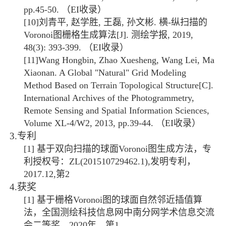
pp.45-50.
（
EI
收录）
[10]
刘青平
,
赵学胜
,
王磊
,
孙文彬
.
横
-
纵扫描的
Voronoi
图栅格生成算法
[J].
测绘学报
, 2019,
48(3): 393-399.
（
EI
收录）
[11]
Wang Hongbin, Zhao Xuesheng, Wang Lei, Ma
Xiaonan. A Global "Natural" Grid Modeling
Method Based on Terrain Topological Structure[C].
International Archives of the Photogrammetry,
Remote Sensing and Spatial Information Sciences,
Volume XL-4/W2, 2013, pp.39-44.
（
EI
收录）
3.
专利
[1]
基于双向扫描的球面
Voronoi
图生成方法，专
利授权号：
ZL(201510729462.1),
发明专利，
2017.12,
第
2
4.
获奖
[1]
基于栅格
Voronoi
图的球面自然邻近插值算
法，全国测绘科技信息网中南分网学术信息交流
会二等奖，
2020
年，第
1