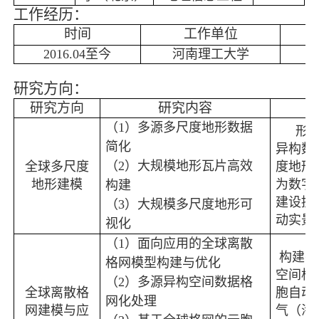
工作经历：
时间
工作单位
2016.04
至今
河南理工大学
研究方向：
研究方向
研究内容
（
1
）多源多尺度地形数据
形
简化
异构数
（
2
）大规模地形瓦片高效
全球多尺度
度地形
地形建模
为数字
构建
建设提
（
3
）大规模多尺度地形可
动实景
视化
（
1
）面向应用的全球离散
构建并
格网模型构建与优化
空间格
（
2
）多源异构空间数据格
全球离散格
胞自动
网化处理
网建模与应
气（海