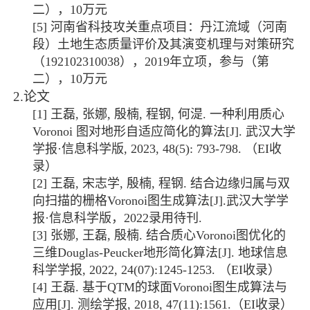
二），
10
万元
[5]
河南省科技攻关重点项目：丹江流域（河南
段）土地生态质量评价及其演变机理与对策研究
（
192102310038
），
2019
年立项，参与（第
二），
10
万元
2.
论文
[1]
王磊
,
张娜
,
殷楠
,
程钢
,
何湜
.
一种利用质心
Voronoi
图对地形自适应简化的算法
[J].
武汉大学
学报
·
信息科学版
, 2023, 48(5): 793-798.
（
EI
收
录）
[2]
王磊
,
宋志学
,
殷楠
,
程钢
.
结合边缘归属与双
向扫描的栅格
Voronoi
图生成算法
[J].
武汉大学学
报
·
信息科学版，
2022
录用待刊
.
[3]
张娜
,
王磊
,
殷楠
.
结合质心
Voronoi
图优化的
三维
Douglas-Peucker
地形简化算法
[J].
地球信息
科学学报
, 2022, 24(07):1245-1253.
（
EI
收录）
[4]
王磊
.
基于
QTM
的球面
Voronoi
图生成算法与
应用
[J].
测绘学报
, 2018, 47(11):1561.
（
EI
收录）