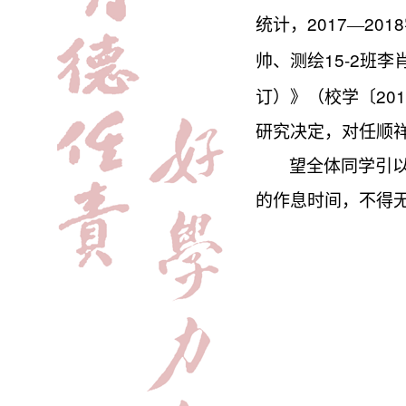
2017
2018
统计，
—
15-2
帅、测绘
班李
201
订）》（校学〔
研究决定，对任顺
望全体同学引
的作息时间，不得