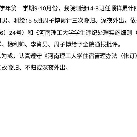
9-10
14-8
学年第一学期
月份，我院测绘
班任顺祥累计
15-5
肖男、测绘
班周子博累计三次晚归、深夜外出，依
6
24
〕
号）和《河南理工大学学生违纪处理实施细则
祥、杨利帅、李肖男、周子博给予全院通报批评。
以为戒，认真遵守《河南理工大学住宿管理办法（修订
无故晚归、不归或深夜外出。