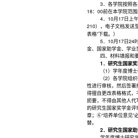
3
．各学院按照各
18：00前在本学院
4
．10月17日
210），电子文档发送
表格”下载。）
5
．10月17日
金、国家助学金、学业
四、材料填报和
1
．研究生国家奖
（1）学年度博
（2）各学院组
性进行审核，然后签署
得擅自更改表格格式，不
扼要，不得由其他人代
的研究生国家奖学金评
章；⑥“培养单位意见
替。
2
．研究生国家助
学年度博士研究