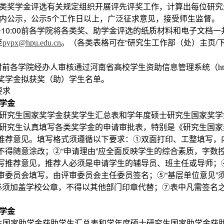
类奖学金评选有关规定组织开展评先评奖工作，计算出每位研究生
范围内公示，公示5个工作日以上，广泛征求意见，接受师生监督。
上午10:00前各学院将各类奖、助学金评选的纸质材料和电子文
至
。（各类表格可在“研究生工作部（处）主页/下
pypx@hpu.edu.cn
24时前各学院经办人审核通过河南省高校学生资助信息管理系统（
h
奖学金拟获奖（助）学生名单。
要求
学金
士研究生国家奖学金获奖学生汇总表和学年度硕士研究生国家奖学
织研究生认真填写各类奖学金的申请审批表，特别是《研究生国
推荐意见。填写格式须遵循以下要求：①双面打印、工整填写，
得随意涂改；②“申请理由”应全面反映学生的综合素质，字数控制
写推荐意见，推荐人必须是申请学生的辅导员、班主任或导师；④
审委员会填写，由评审委员会主任委员签名；⑤“基层单位意见”
”必须加盖学校公章，不得以其他部门印章代替；⑦表中凡需签名
学金
生国家助学金获助学生汇总表和学年度硕士研究生国家助学金获助