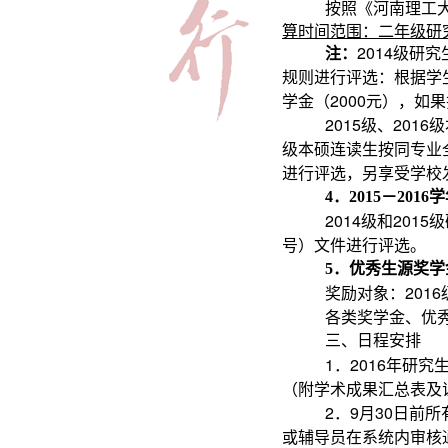
按照《河南理工大
算时间范围：二年级研究生
注：
2014
级研究
规则进行评选：根据学
学金（2000元），如
2015
级、2016
级本硕连读生按同专业
进行评选，另享受学校
4
．2015－20
2014
级和2015
号）文件进行评选。
5
．优秀生源奖学
奖励对象：201
各类奖学金、优
三、日程安排
1
．2016年研
（附学术成果汇总表及证
2
．9月30日前
或辅导员在系统内审核