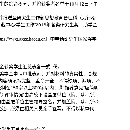
的综合积分，并将获奖者名单于10月12日下午
档一并报送至研究生工作部思想教育管理科（力行楼
载中心/学生工作/2016年各类研究生奖、助学金
）中申请研究生国家奖学
ttps://ywxt.gxzz.haedu.cn
金获奖学生汇总表各一式1份。
家奖学金申请审批表》，并对材料的真实性、合规
内容须填写完整、盖章齐全，不得缺项、漏项，不
在150字以上300字以内；③“推荐意见”应简明
“评审情况”由高校下设基层单位（院、系、所）
须由基层单位主管领导签名，并加盖院、系、所公
之处，必须由相关人员亲手签写，不得以私章代
学生汇总表各一式1份。