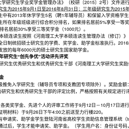
学研究生学业奖学金管理办法》（校研〔2015〕2号）文件进
为2015年9月1日至2016年8月31日；三年级研究生为2015年
生中有2013年休学学生5名（聘1年辅导员）和保留入学资格学
生所在年级班级进行综合积分排名，如果排名居前5%享受一等奖学
果排名居前30%享受三等奖学金（1000元）。
级本硕连读生按照《河南理工大学本硕连读生管理办法（修订）》（校
全日制统招硕士研究生的学费、奖学金、助学金标准执行。201
发放的每年6000元的硕士研究生国家助学金。
16学年研究生“创先争优”活动评先评奖
级研究生优秀研究生和优秀研究生干部《河南理工大学研究生奖励条例
金
6级推免入学研究生（辅导员专项和支教团专项除外）。奖励金额：3
秀研究生和优秀研究生干部的评定比例，严格按照有关规定进行
究生各类奖学金、先进个人的评审工作将于9月12日－10月17日
明材料）于9月26日下午4:00之前送至力行楼220。
所有申请奖、助学金学生登陆河南省高校学生资助信息管理系统（
h
通过后，学生才能申请奖、助学金。（学生用户名：身份证号码，初