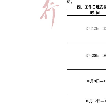
动。
四、工作日程安
时 间
9
月12日
—2
9
月26日
—3
10
月8日
—1
10
月12日
—