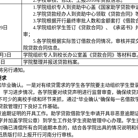
2.
学校审核、修改、上报2016年贷款信息。
1.
学院组织专人到资助中心盖《国家助学贷款申
2.
学院贷款经办人到资助中心领取《贷款合同》
3.
学院根据开行最终审批人数和金额套打《借款
29日
4.
学院组织学生签订《贷款合同》、《承诺书》
审；
5.
各学院根据实际签订借款合同情况，审核并提
院贷款合同信息。
1月3日
学院组织专人到校长办公室盖《贷款合同》等材料章
5日
学院整理并报送贷款档案。
将另行通知。
要求
和毕业确认。一是对有续贷需求的学生各学院要主动组织学生登
、学习进步情况，各学院要对续贷声明进行监督审查，确保续贷
必不可少的离校手续和环节来抓，通过“毕业确认”确保每一名借
贷款管理打下良好工作基础。
意逾期证明的开具工作。助学贷款借款学生申请开具非恶意逾期
字并加盖学院公章）到学生工作处学生资助管理中心办理。学生
对确已清偿所有合同逾期本息的，结合各学院出具的情况说明和
将纸质版打印上报开行河南分行审核。