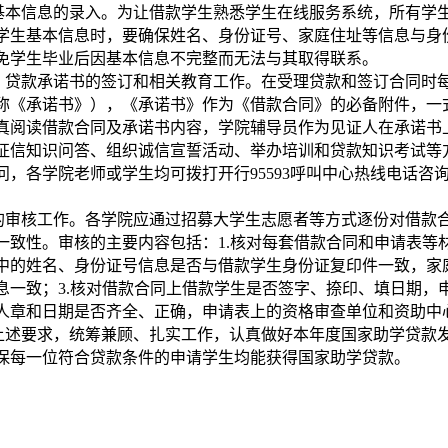
基本信息的录入。为让借款学生熟悉学生在线服务系统，所有学
学生基本信息时，要确保姓名、身份证号、家庭住址等信息与身
免学生毕业后因基本信息不完整而无法与其取得联系。
、贷款承诺书的签订和相关教育工作。在受理贷款和签订合同时
称《承诺书》），《承诺书》作为《借款合同》的必备附件，一
真阅读借款合同及承诺书内容，学院辅导员作为见证人在承诺书
征信知识问答、组织诚信宣誓活动、举办培训和贷款知识考试等
问，各学院老师或学生均可拨打开行95593呼叫中心热线电话咨
的审核工作。各学院应通过招募大学生志愿者等方式逐份对借款
一致性。审核的主要内容包括：1.核对每套借款合同和申请表等
中的姓名、身份证号信息是否与借款学生身份证复印件一致，家
息一致；3.核对借款合同上借款学生是否签字、捺印、填日期，
人章和日期是否齐全、正确，申请表上的资格审查单位和资助中
上述要求，统筹兼顾、扎实工作，认真做好本年度国家助学贷款
保每一位符合贷款条件的申请学生均能获得国家助学贷款。