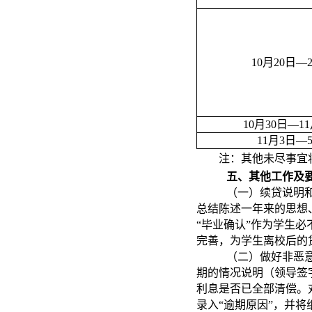
10
月20日
—
10
月30日
—1
11
月3日
—
注：其他未尽事宜
五、其他工作及
（一）续贷说明
总结陈述一年来的思想
“毕业确认”作为学生
完善，为学生离校后的
（二）做好非恶
期的情况说明（领导签
利息是否已全部清偿。
录入“逾期原因”，并