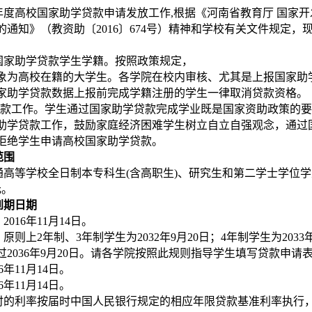
6年度高校国家助学贷款申请发放工作,根据《河南省教育厅 国家开
通知》（教资助〔2016〕674号）精神和学校有关文件规定，
国家助学贷款学生学籍。按照政策规定，
象为高校在籍的大学生。各学院在校内审核、尤其是上报国家助
家助学贷款数据上报前完成学籍注册的学生一律取消贷款资格。
贷款工作。学生通过国家助学贷款完成学业既是国家资助政策的
助学贷款工作，鼓励家庭经济困难学生树立自立自强观念，通过
拒绝学生申请高校国家助学贷款。
范围
高等学校全日制本专科生(含高职生)、研究生和第二学士学位学
元。
到期日期
016年11月14日。
则上2年制、3年制学生为2032年9月20日；4年制学生为2033年
2036年9月20日。请各学院按照此规则指导学生填写贷款申请
6年11月14日。
6年11月14日。
时的利率按届时中国人民银行规定的相应年限贷款基准利率执行