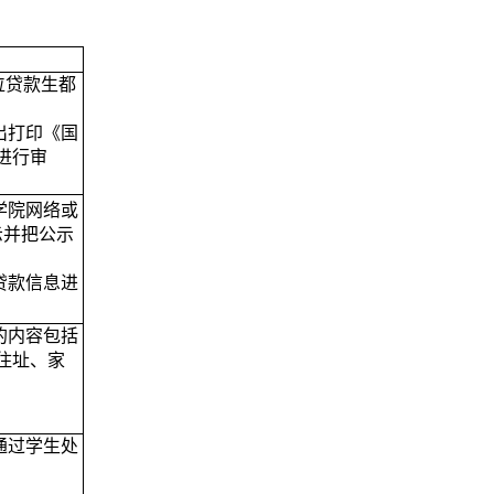
位贷款生都
出打印《国
进行审
学院网络或
示并把公示
贷款信息进
的内容包括
住址、家
通过学生处