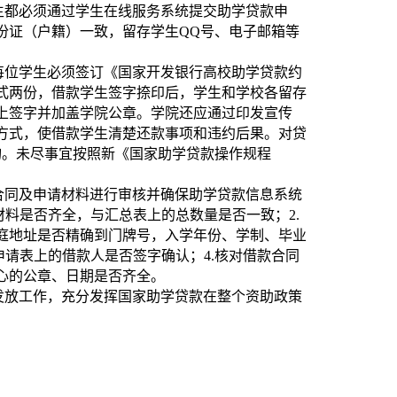
生都必须通过学生在线服务系统提交助学贷款申
份证（户籍）一致，留存学生QQ号、电子邮箱等
每位学生必须签订《国家开发银行高校助学贷款约
式两份，借款学生签字捺印后，学生和学校各留存
上签字并加盖学院公章。学院还应通过印发宣传
方式，使借款学生清楚还款事项和违约后果。对贷
询。未尽事宜按照新《国家助学贷款操作规程
合同及申请材料进行审核并确保助学贷款信息系统
材料是否齐全，与汇总表上的总数量是否一致；2.
庭地址是否精确到门牌号，入学年份、学制、毕业
申请表上的借款人是否签字确认；4.核对借款合同
心的公章、日期是否齐全。
发放工作，充分发挥国家助学贷款在整个资助政策