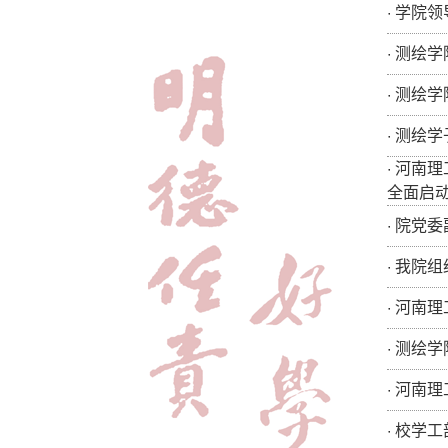
·
学院领
·
测绘学
·
测绘学
·
测绘学
·
河南理
全面启
·
院党委
·
我院组
·
河南理
·
测绘学
·
河南理
·
校学工