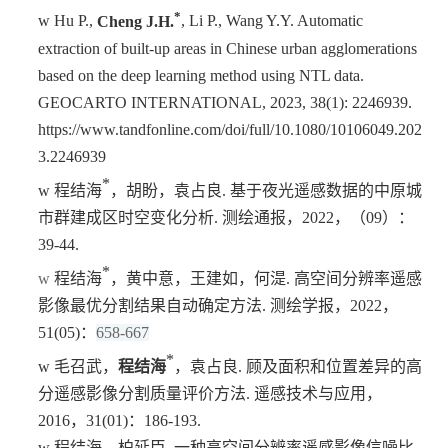
*
w
Hu P.,
Cheng J.H.
, Li P., Wang Y.Y. Automatic
extraction of built-up areas in Chinese urban agglomerations
based on the deep learning method using NTL data.
GEOCARTO INTERNATIONAL, 2023, 38(1): 2246939.
https://www.tandfonline.com/doi/full/10.1080/10106049.202
3.2246939
*
w
程结海
，胡盼，袁占良
.
基于夜光遥感数据的中原城
市群建成区时空变化分析
.
测绘通报，
2022
，（
09
）：
39-44.
*
w
程结海
，黄中意，王建如，何湜
.
高空间分辨率遥感
影像最优分割结果自动确定方法
.
测绘学报，
2022
，
51(05)
：
658-667
*
w
毛召武，
程结海
，袁占良
.
顾及面积和位置差异的高
分遥感影像分割质量评价方法
.
遥感技术与应用，
2016
，
31(01)
：
186-193.
w
程结海
，柏延臣
.
一种高空间分辨率遥感影像信噪比