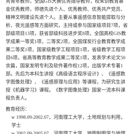
秀青年教师，全国
GIS
大赛优秀指导教师，校朱训教育基
金优秀教师，师德先进个人、优秀教师、优秀共产党员、
精神文明建设先进个人。主要从事遥感信息智能提取与分
析、夜光遥感等方面研究，主持或参与国家级项目
7
项，省
部级项目
13
项，获省部级科技进步奖
8
项，全国高校
GIS
教
学成果一等奖
1
项，二等奖
2
项，全国煤炭行业教育教学成
果二等奖
1
项，国家级教学工程项目
1
项，省级教学工程项
目
6
项，省高等教育教学成果二等奖
1
项，发表学术论文
50
余篇，国家发明专利及软件著作权
12
项，出版学术专著
1
部。先后为本科生讲授《高级语言程序设计》、《遥感数
字图像处理》、《遥感原理与应用》等课程，为研究生讲
授《机器学习》课程。《数字图像处理》国家一流本科课
程负责人。
教育经历：
w
1998.09-2002.07
，河南理工大学，土地规划与利用，
学士
w
2002.09-2005.07
，河南理工大学，地图制图学与地理