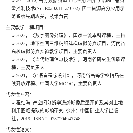
w
2011-2012,
高分数据质量土地应用评价与专题产品质
量控制技术
(No: E0202/1112/0102),
国土资源高分应用示
范系统先期攻关，技术负责
主要教学工程项目：
w
2022
，《数字图像处理》，国家一流本科课程，主持
w
2022
，地下空间三维精细建模虚拟仿真项目，河南省
高校虚拟仿真实验教学项目，主要负责人
w
2022
，《当代地理信息技术》，河南省研究生优质课
程，主要负责人
w
2021
，《
C
语言程序设计》，河南省高等学校精品在
线开放课程、中国大学
MOOC
，主要负责人
代表性专著：
w
程结海
.
高空间分辨率遥感影像质量评价及其对土地
利用图斑提取的影响研究
.
徐州：中国矿业大学出版
社，
2019. ISBN
：
9787564645748
代表性论文：